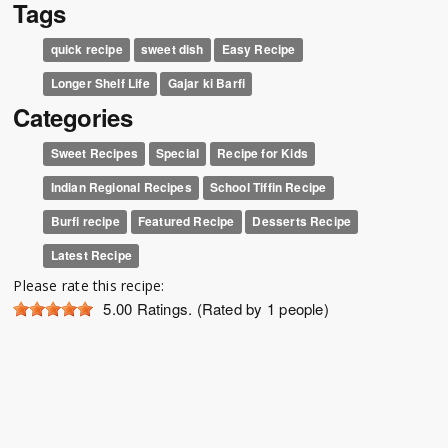
Tags
quick recipe
sweet dish
Easy Recipe
Longer Shelf Life
Gajar ki Barfi
Categories
Sweet Recipes
Special
Recipe for Kids
Indian Regional Recipes
School Tiffin Recipe
Burfi recipe
Featured Recipe
Desserts Recipe
Latest Recipe
Please rate this recipe:
5.00
Ratings. (Rated by 1 people)