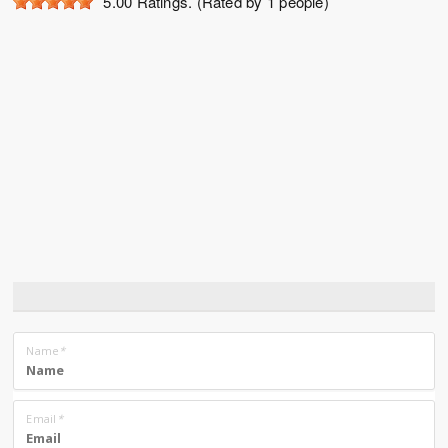
5.00
Ratings. (Rated by 1 people)
Name
*
Email
*