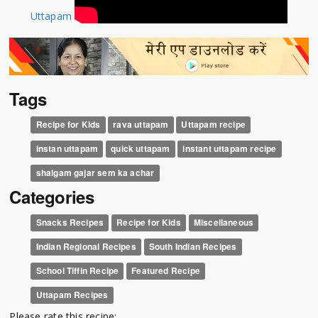
Uttapam
Tags
Recipe for Kids
rava uttapam
Uttapam recipe
instan uttapam
quick uttapam
instant uttapam recipe
shalgam gajar sem ka achar
Categories
Snacks Recipes
Recipe for Kids
Miscellaneous
Indian Regional Recipes
South Indian Recipes
School Tiffin Recipe
Featured Recipe
Uttapam Recipes
Please rate this recipe: