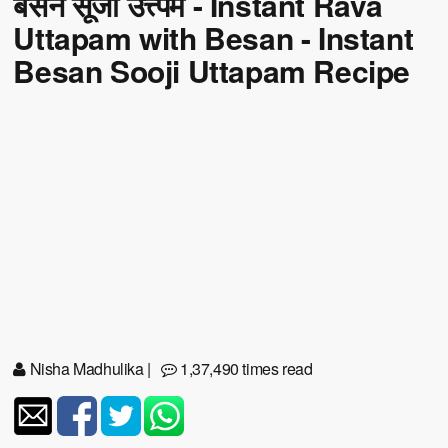
बेसन सूजी उत्त्पम - Instant Rava
Uttapam with Besan - Instant
Besan Sooji Uttapam Recipe
Nisha Madhulika
|
1,37,490 times read