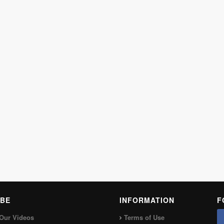
BE
INFORMATION
F
Our Videos
Terms of Use