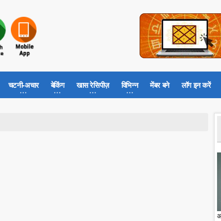
चटनी-अचार
बेकिंग
खास रेसिपीज़
विभिन्न
मेंबर बने
लॉग इन करें
आ