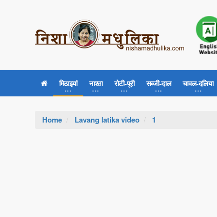
मिठाइयां
नाश्ता
रोटी-पूरी
सब्जी-दाल
चावल-दलिया
Home
Lavang latika video
1