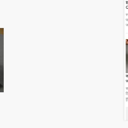
झ
Q
स
प
ज
क
ज
स
ट
ह