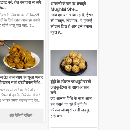
टपट बने, तेल बस जरा सा लगे
आसानी से घर पर बनाइये
u...
Mughlai She...
आज हम बनाने जा रहे हैं, ईरान
्नैक्स के लिये या घर की किट्टी
ार्टी के लिये खास आज हम बनाने
की मशहूर, शीरमाल. ये मुगलई
ा रहे हैं आलू वड़ा चाट. इ...
स्पेशल डिश है और इसे बनाना
बहुत ह...
म तेल वाला आम का सूखा अचार
बूंदी के स्पेशल जोधपुरी रबडी
ो खराब न हो ट्रेडीशनल विधि ...
लड्डू-टिप्स के साथ आसान
फर पर ले जाने के लिये और
तरी...
िफ्फिन में देने के लिये तेल से भरे
एक आसान विधि के साथ आज
ुए आचार हमेशा गड़बड़ कर देत...
हम बनाने जा रहे हैं बूंदी के
स्पेशल जोधपुरी रबडी लड्डू.
और रेसिपी देखिये
इन्हें बना...