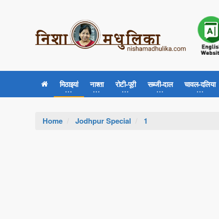
मिठाइयां
नाश्ता
रोटी-पूरी
सब्जी-दाल
चावल-दलिया
Home
Jodhpur Special
1