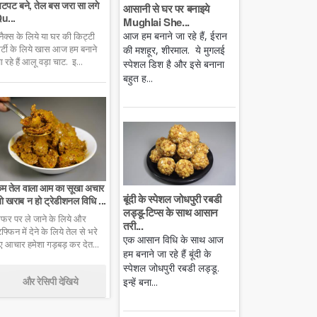
टपट बने, तेल बस जरा सा लगे
आसानी से घर पर बनाइये
u...
Mughlai She...
आज हम बनाने जा रहे हैं, ईरान
्नैक्स के लिये या घर की किट्टी
ार्टी के लिये खास आज हम बनाने
की मशहूर, शीरमाल. ये मुगलई
ा रहे हैं आलू वड़ा चाट. इ...
स्पेशल डिश है और इसे बनाना
बहुत ह...
म तेल वाला आम का सूखा अचार
बूंदी के स्पेशल जोधपुरी रबडी
ो खराब न हो ट्रेडीशनल विधि ...
लड्डू-टिप्स के साथ आसान
फर पर ले जाने के लिये और
तरी...
िफ्फिन में देने के लिये तेल से भरे
एक आसान विधि के साथ आज
ुए आचार हमेशा गड़बड़ कर देत...
हम बनाने जा रहे हैं बूंदी के
स्पेशल जोधपुरी रबडी लड्डू.
और रेसिपी देखिये
इन्हें बना...