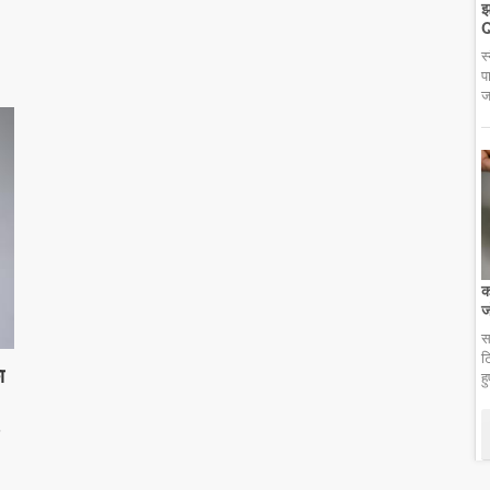
झ
Q
स
प
ज
क
ज
स
ट
ा
ह