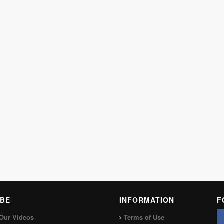
BE
INFORMATION
F
Our Videos
Terms of Use