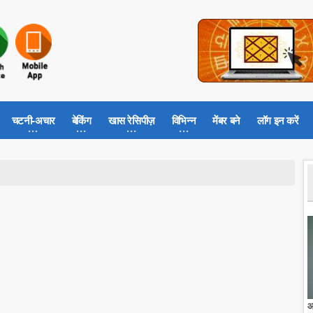
चटनी-अचार
बेकिंग
खास रेसिपीज़
विभिन्न
मेंबर बने
लॉग इन करें
आ