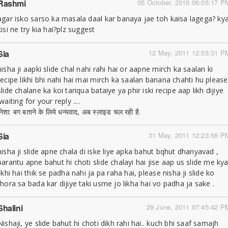
Rashmi
05 October, 2010 06:05:17 P
agar isko sarso ka masala daal kar banaya jae toh kaisa lagega? ky
kisi ne try kia hai?plz suggest
Sia
12 May, 2011 12:55:31 P
nisha ji aapki slide chal nahi rahi hai or aapne mirch ka saalan ki
recipe likhi bhi nahi hai mai mirch ka saalan banana chahti hu please
slide chalane ka koi tariqua bataiye ya phir iski recipe aap likh dijiye
.waiting for your reply ....
निशा: बग बताने के लिये धन्यवाद, अब स्लाइड चल रही है.
Sia
31 May, 2011 12:23:56 P
nisha ji slide apne chala di iske liye apka bahut bqhut dhanyavad ,
parantu apne bahut hi choti slide chalayi hai jise aap us slide me ky
likhi hai thik se padha nahi ja pa raha hai, please nisha ji slide ko
thora sa bada kar dijiye taki usme jo likha hai vo padha ja sake .
Shalini
29 June, 2011 07:45:42 P
Nishaji, ye slide bahut hi choti dikh rahi hai.. kuch bhi saaf samajh