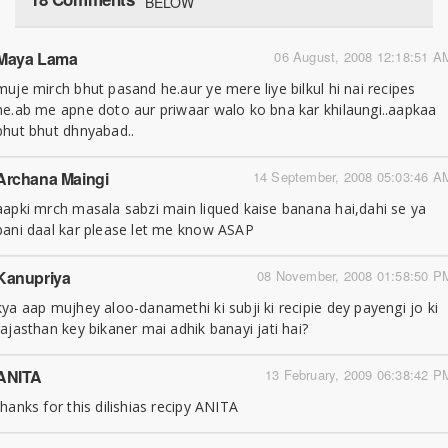
BELOW
Maya Lama
06 August, 2008 12:18:51 A
muje mirch bhut pasand he.aur ye mere liye bilkul hi nai recipes
he.ab me apne doto aur priwaar walo ko bna kar khilaungi..aapkaa
bhut bhut dhnyabad..
Archana Maingi
14 September, 2008 05:03:46 A
aapki mrch masala sabzi main liqued kaise banana hai,dahi se ya
pani daal kar please let me know ASAP
Kanupriya
08 November, 2008 01:58:50 P
kya aap mujhey aloo-danamethi ki subji ki recipie dey payengi jo ki
rajasthan key bikaner mai adhik banayi jati hai?
ANITA
13 February, 2009 06:38:42 P
thanks for this dilishias recipy ANITA