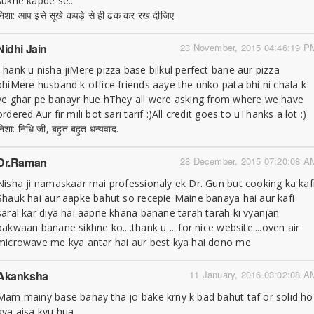
sukhe kapde se..
निशा: आप इसे सूखे कपड़े से ही ढक कर रख दीजिए.
Nidhi Jain
23 November, 2015 04:46:19 P
Thank u nisha jiMere pizza base bilkul perfect bane aur pizza
bhiMere husband k office friends aaye the unko pata bhi ni chala k
ye ghar pe banayr hue hThey all were asking from where we have
ordered.Aur fir mili bot sari tarif :)All credit goes to uThanks a lot :)
निशा: निधि जी, बहुत बहुत धन्यवाद.
Dr.raman
28 December, 2015 07:20:08 A
Nisha ji namaskaar mai professionaly ek Dr. Gun but cooking ka kaf
Shauk hai aur aapke bahut so recepie Maine banaya hai aur kafi
saral kar diya hai aapne khana banane tarah tarah ki vyanjan
pakwaan banane sikhne ko....thank u ....for nice website....oven air
microwave me kya antar hai aur best kya hai dono me
Akanksha
11 January, 2016 03:02:08 A
Mam mainy base banay tha jo bake krny k bad bahut taf or solid ho
gya aisa kyu hua