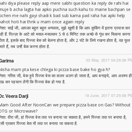
nahi diya please reply aap mere sabhi question ka reply de rahi hai
muje b acha lagta hai apko puchna such kahu to maine bachpan se
kichen me nahi gayi shadi k bad sub karna pad raha hai apki help
bahot hoti hai thnk u mam once again reply
निशा: साईं जी, आपका बहुत बहुत धन्यवाद, मुझे खुशी है कि आप कुकिंग में इतना प्रयास कर
रही हैं. पिज़्ज़ा के आटे को मसल-मसलकर 5 से 6 मिनिट तक अच्छे से गूंथ कर चिकना करना
होता है, इसके बाद पिज्जा बेस को बेलना होता है, और 2 घंटे के लिये रखना होता है, वह फूल
ाते हैं, तब उन्हैं बेक करना होता है.
Garima
03 May, 2017 04:26:38 P
Nisha mam pta kese chlega ki pizza base bake ho gya h?
निशा: गरिमा जी, बेक हुये पिज्जा बेस का कलर अलग हो जाता है, आप बनाइये, आप अवश्य ही
देख कर पहचान लेंगी कि पिज्जा बेक हो गया है.
Dr. Veera Darji
19 June, 2017 07:25:58 P
Mam Good After NoonCan we prepare pizza base on Gas? Without
OTG or Microwave?
निशा: वीरा जी, हां पिज्जा बेस तवा पर बनाया जा सकता है, हमने पिज्जा तवा पर बनाया है,
इसी प्रकार पिज्जा बेस भी तवा पर बनाया जा सकता है.