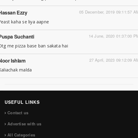
Hassan Ezzy
05 December, 2019 09:11:57 A
Yeast kaha se liya aapne
Puspa Suchanti
14 June, 2020 01:37:00 P
Otg me pizza base ban sakata hai
Noor Ishlam
27 April, 2023 09:12:09 A
Kaliachak malda
USEFUL LINKS
Contact us
Advertise with us
All Categories